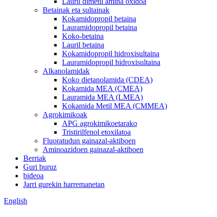
Lauril dimetil amina oxidoa
Betainak eta sultainak
Kokamidopropil betaina
Lauramidopropil betaina
Koko-betaina
Lauril betaina
Kokamidopropil hidroxisultaina
Lauramidopropil hidroxisultaina
Alkanolamidak
Koko dietanolamida (CDEA)
Kokamida MEA (CMEA)
Lauramida MEA (LMEA)
Kokamida Metil MEA (CMMEA)
Agrokimikoak
APG agrokimikoetarako
Tristirilfenol etoxilatoa
Fluoratudun gainazal-aktiboen
Aminoazidoen gainazal-aktiboen
Berriak
Guri buruz
bideoa
Jarri gurekin harremanetan
English