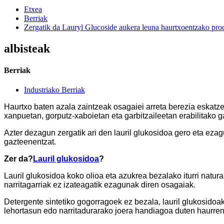
Etxea
Berriak
Zergatik da Lauryl Glucoside aukera leuna haurtxoentzako pro
albisteak
Berriak
Industriako Berriak
Haurtxo baten azala zaintzeak osagaiei arreta berezia eskatz
xanpuetan, gorputz-xaboietan eta garbitzaileetan erabilitako 
Azter dezagun zergatik ari den lauril glukosidoa gero eta eza
gazteenentzat.
Zer da?
Lauril glukosidoa
?
Lauril glukosidoa koko olioa eta azukrea bezalako iturri natura
narritagarriak ez izateagatik ezagunak diren osagaiak.
Detergente sintetiko gogorragoek ez bezala, lauril glukosidoa
lehortasun edo narritadurarako joera handiagoa duten haurren