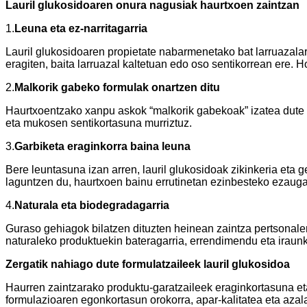
Lauril glukosidoaren onura nagusiak haurtxoen zaintzan
1.
Leuna eta ez-narritagarria
Lauril glukosidoaren propietate nabarmenetako bat larruazala
eragiten, baita larruazal kaltetuan edo oso sentikorrean ere. 
2.
Malkorik gabeko formulak onartzen ditu
Haurtxoentzako xanpu askok “malkorik gabekoak” izatea dute he
eta mukosen sentikortasuna murriztuz.
3.
Garbiketa eraginkorra baina leuna
Bere leuntasuna izan arren, lauril glukosidoak zikinkeria eta
laguntzen du, haurtxoen bainu errutinetan ezinbesteko ezauga
4.
Naturala eta biodegradagarria
Guraso gehiagok bilatzen dituzten heinean zaintza pertsonaler
naturaleko produktuekin bateragarria, errendimendu eta iraunk
Zergatik nahiago dute formulatzaileek lauril glukosidoa
Haurren zaintzarako produktu-garatzaileek eraginkortasuna et
formulazioaren egonkortasun orokorra, apar-kalitatea eta azal