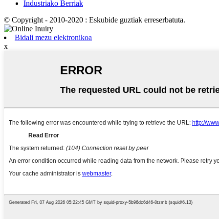
Industriako Berriak
© Copyright - 2010-2020 : Eskubide guztiak erreserbatuta.
Bidali mezu elektronikoa
x