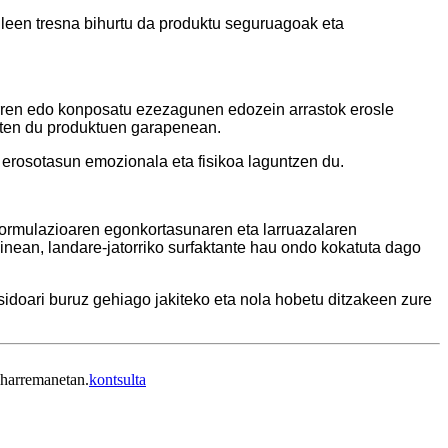
aileen tresna bihurtu da produktu seguruagoak eta
gorren edo konposatu ezezagunen edozein arrastok erosle
azten du produktuen garapenean.
 erosotasun emozionala eta fisikoa laguntzen du.
formulazioaren egonkortasunaren eta larruazalaren
nean, landare-jatorriko surfaktante hau ondo kokatuta dago
osidoari buruz gehiago jakiteko eta nola hobetu ditzakeen zure
 harremanetan.
kontsulta