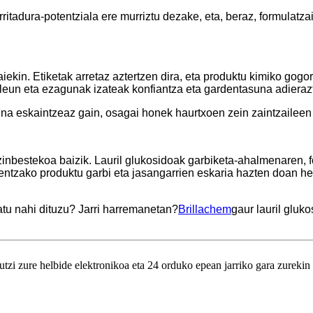
ritadura-potentziala ere murriztu dezake, eta, beraz, formulatz
ekin. Etiketak arretaz aztertzen dira, eta produktu kimiko go
i leun eta ezagunak izateak konfiantza eta gardentasuna adier
ina eskaintzeaz gain, osagai honek haurtxoen zein zaintzaileen
inbestekoa baizik. Lauril glukosidoak garbiketa-ahalmenaren, 
ntzako produktu garbi eta jasangarrien eskaria hazten doan hei
atu nahi dituzu? Jarri harremanetan?
Brillachem
gaur lauril gluk
utzi zure helbide elektronikoa eta 24 orduko epean jarriko gara zurekin