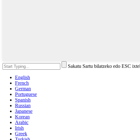
Sakatu Sartu bilatzeko edo ESC ixt
English
French
German
Portuguese
Spanish
Russian
Japanese
Korean
Arabic
Irish
Greek
Turkish