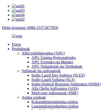
Deitu iezaguzu: 0086-15371877856
Etxea
Produktuak
Alkil poliglukosidoa (APG)
APG Zaintza Pertsonalerako
APG Etxerako eta I&Irako
APG Nahasketak eta Deribatuak
Sulfatoak eta sulfonatoak
Sodio Lauril Eter Sulfatoa (SLES)
Sodio Lauril Sulfatoa (SLS)
Sodio Dodezil Bentzeno Sulfonatoa (SDBS)
Alfa Olefin Sulfonatoa (AOS)
Metil ester sulfonatuak (SME)
Amina oxidoak
Kokamidopropilamina oxidoa
Lauramidopropilamina oxidoa