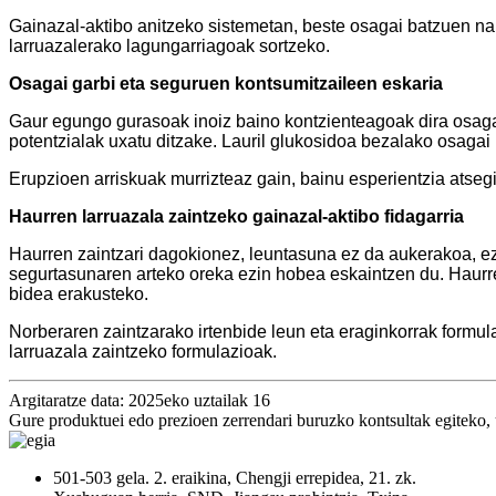
Gainazal-aktibo anitzeko sistemetan, beste osagai batzuen nar
larruazalerako lagungarriagoak sortzeko.
Osagai garbi eta seguruen kontsumitzaileen eskaria
Gaur egungo gurasoak inoiz baino kontzienteagoak dira osagai
potentzialak uxatu ditzake. Lauril glukosidoa bezalako osaga
Erupzioen arriskuak murrizteaz gain, bainu esperientzia atseg
Haurren larruazala zaintzeko gainazal-aktibo fidagarria
Haurren zaintzari dagokionez, leuntasuna ez da aukerakoa, ez
segurtasunaren arteko oreka ezin hobea eskaintzen du. Haurre
bidea erakusteko.
Norberaren zaintzarako irtenbide leun eta eraginkorrak formul
larruazala zaintzeko formulazioak.
Argitaratze data: 2025eko uztailak 16
Gure produktuei edo prezioen zerrendari buruzko kontsultak egiteko, 
501-503 gela. 2. eraikina, Chengji errepidea, 21. zk.