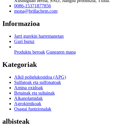
Xushuguan herria, SND, Jiangsu probintzia, Txina.
0086-15371877856
mona@brillachem.com
Informazioa
Jarri gurekin harremanetan
Guri buruz
Produktu beroak
Gunearen mapa
Kategoriak
Alkil poliglukosidoa (APG)
Sulfatoak eta sulfonatoak
Amina oxidoak
Betainak eta sultainak
Alkanolamidak
Agrokimikoak
Osagai funtzionalak
albisteak