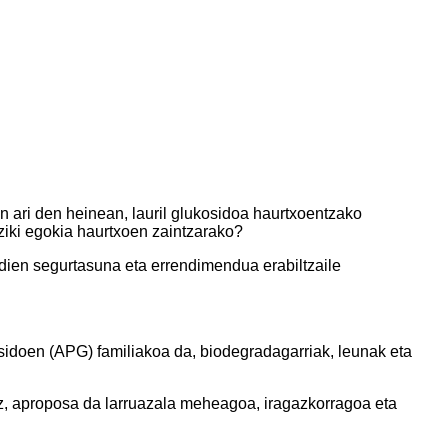
n ari den heinean, lauril glukosidoa haurtxoentzako
eziki egokia haurtxoen zaintzarako?
 dien segurtasuna eta errendimendua erabiltzaile
ukosidoen (APG) familiakoa da, biodegradagarriak, leunak eta
raz, aproposa da larruazala meheagoa, iragazkorragoa eta