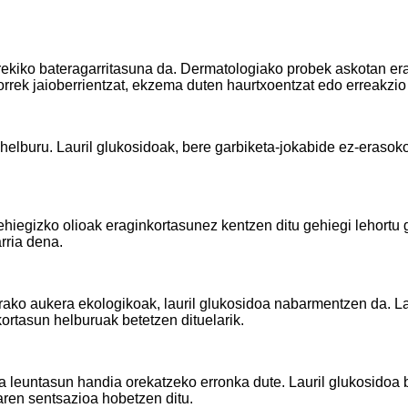
rekiko bateragarritasuna da. Dermatologiako probek askotan er
Horrek jaioberrientzat, ekzema duten haurtxoentzat edo erreakzio
lburu. Lauril glukosidoak, bere garbiketa-jokabide ez-erasokor
 gehiegizko olioak eraginkortasunez kentzen ditu gehiegi lehort
rria dena.
ako aukera ekologikoak, lauril glukosidoa nabarmentzen da. Lan
ortasun helburuak betetzen dituelarik.
a leuntasun handia orekatzeko erronka dute. Lauril glukosidoa 
aren sentsazioa hobetzen ditu.