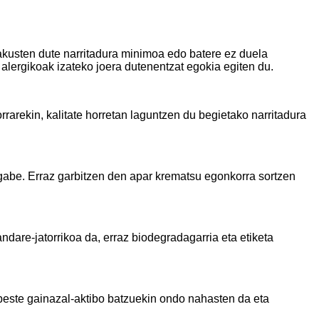
akusten dute narritadura minimoa edo batere ez duela
 alergikoak izateko joera dutenentzat egokia egiten du.
rarekin, kalitate horretan laguntzen du begietako narritadura
u gabe. Erraz garbitzen den apar krematsu egonkorra sortzen
dare-jatorrikoa da, erraz biodegradagarria eta etiketa
beste gainazal-aktibo batzuekin ondo nahasten da eta