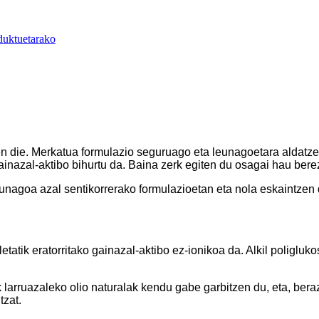
duktuetarako
en die. Merkatua formulazio seguruago eta leunagoetara aldatze
gainazal-aktibo bihurtu da. Baina zerk egiten du osagai hau ber
gunagoa azal sentikorrerako formulazioetan eta nola eskaintzen
letatik eratorritako gainazal-aktibo ez-ionikoa da. Alkil poligl
k larruazaleko olio naturalak kendu gabe garbitzen du, eta, be
tzat.